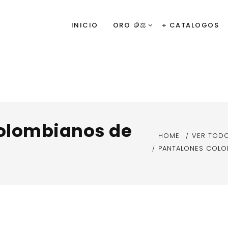
INICIO
ORO 🪙⚖️
+ CATALOGOS
olombianos de
HOME
VER TOD
PANTALONES COLO