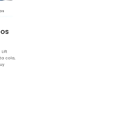
DOS
nos
Lift
ta cola,
uy