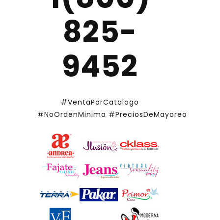
825-
9452
#VentaPorCatalogo
#NoOrdenMinima
#PreciosDeMayoreo