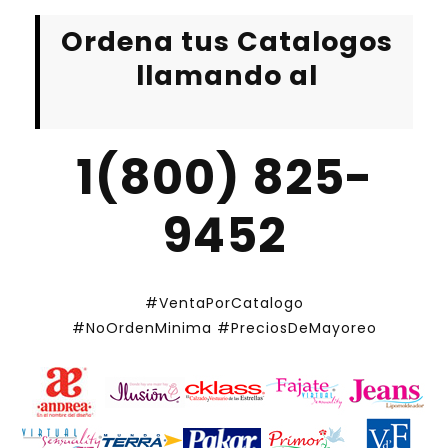
Ordena tus Catalogos
llamando al
1(800) 825-
9452
#VentaPorCatalogo
#NoOrdenMinima
#PreciosDeMayoreo