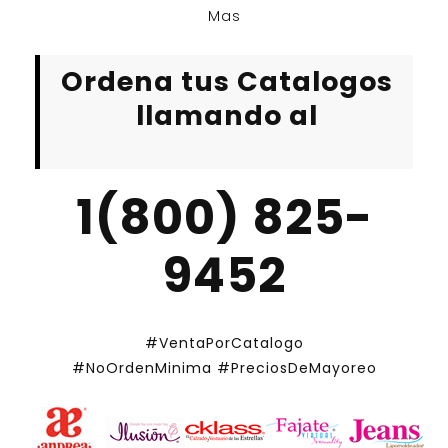
Mas
Ordena tus Catalogos
llamando al
1(800) 825-
9452
#VentaPorCatalogo
#NoOrdenMinima
#PreciosDeMayoreo