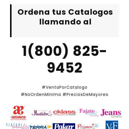
Ordena tus Catalogos
llamando al
1(800) 825-
9452
#VentaPorCatalogo
#NoOrdenMinima
#PreciosDeMayoreo