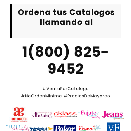
Ordena tus Catalogos
llamando al
1(800) 825-
9452
#VentaPorCatalogo
#NoOrdenMinima
#PreciosDeMayoreo