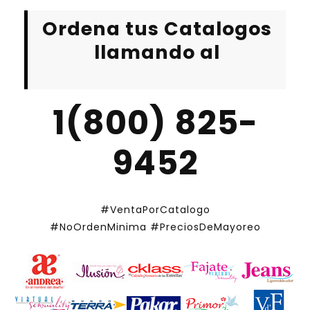
Ordena tus Catalogos
llamando al
1(800) 825-
9452
#VentaPorCatalogo
#NoOrdenMinima
#PreciosDeMayoreo