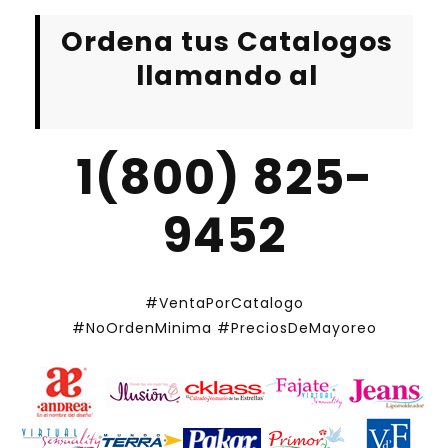
Ordena tus Catalogos
llamando al
1(800) 825-
9452
#VentaPorCatalogo
#NoOrdenMinima
#PreciosDeMayoreo