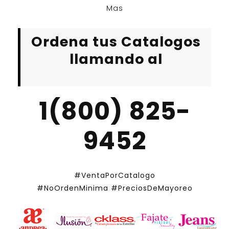
Mas
Ordena tus Catalogos
llamando al
1(800) 825-
9452
#VentaPorCatalogo
#NoOrdenMinima
#PreciosDeMayoreo