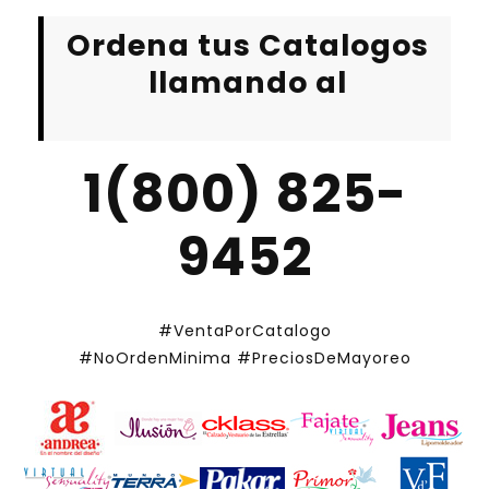
Ordena tus Catalogos
llamando al
1(800) 825-
9452
#VentaPorCatalogo
#NoOrdenMinima
#PreciosDeMayoreo