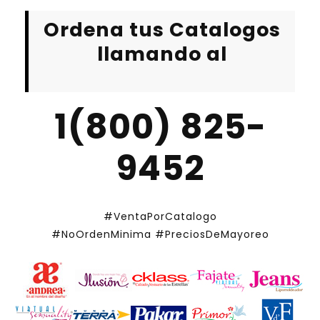
Ordena tus Catalogos
llamando al
1(800) 825-
9452
#VentaPorCatalogo
#NoOrdenMinima
#PreciosDeMayoreo