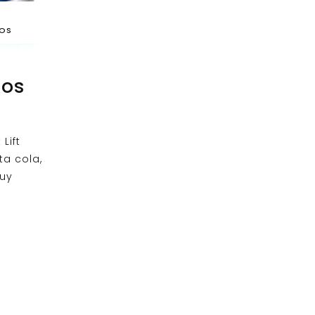
DOS
nos
Lift
ta cola,
uy