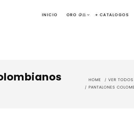
INICIO
ORO 🪙⚖️
+ CATALOGOS
colombianos
HOME
VER TODOS
PANTALONES COLOMB