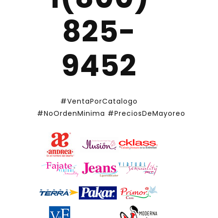
825-
9452
#VentaPorCatalogo
#NoOrdenMinima
#PreciosDeMayoreo