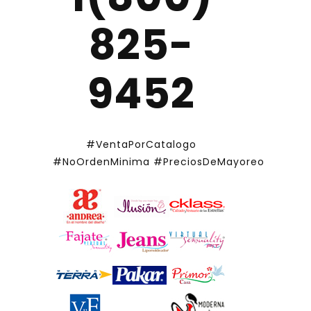
825-
9452
#VentaPorCatalogo
#NoOrdenMinima
#PreciosDeMayoreo