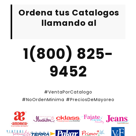
Ordena tus Catalogos
llamando al
1(800) 825-
9452
#VentaPorCatalogo
#NoOrdenMinima
#PreciosDeMayoreo