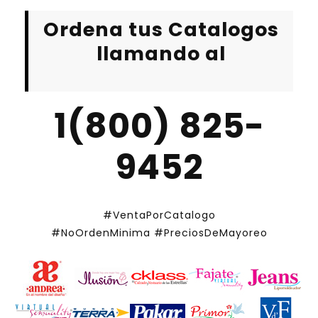
Ordena tus Catalogos
llamando al
1(800) 825-
9452
#VentaPorCatalogo
#NoOrdenMinima
#PreciosDeMayoreo