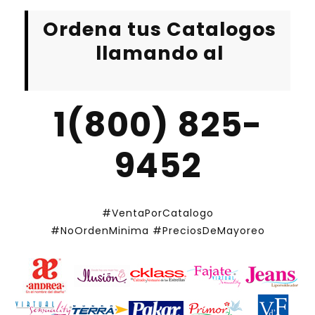
Ordena tus Catalogos
llamando al
1(800) 825-
9452
#VentaPorCatalogo
#NoOrdenMinima
#PreciosDeMayoreo