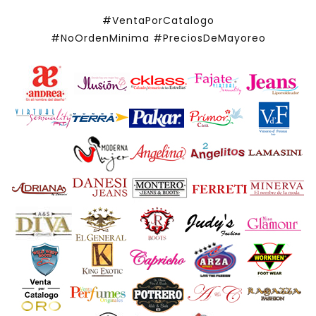
#VentaPorCatalogo
#NoOrdenMinima
#PreciosDeMayoreo