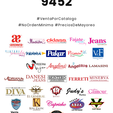
9452
#VentaPorCatalogo
#NoOrdenMinima
#PreciosDeMayoreo