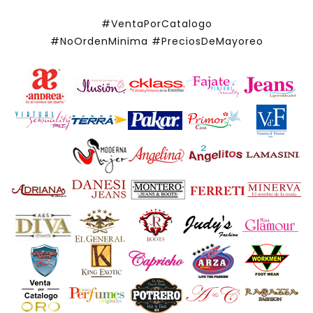
#VentaPorCatalogo
#NoOrdenMinima
#PreciosDeMayoreo