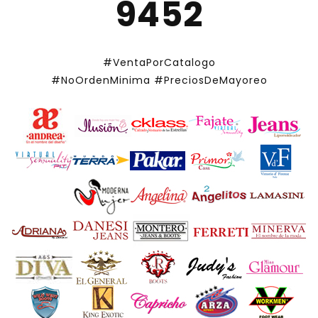
9452
#VentaPorCatalogo
#NoOrdenMinima
#PreciosDeMayoreo