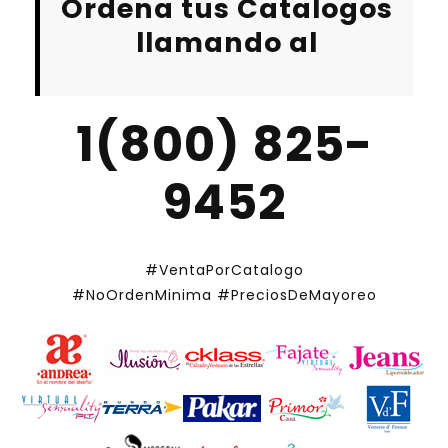
Ordena tus Catalogos
llamando al
1(800) 825-
9452
#VentaPorCatalogo
#NoOrdenMinima
#PreciosDeMayoreo