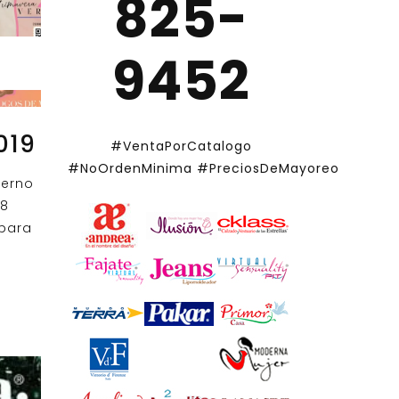
825-
9452
019
#VentaPorCatalogo
#NoOrdenMinima
#PreciosDeMayoreo
ierno
 8
 para