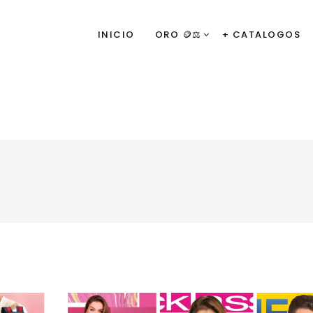
INICIO
ORO 🪙⚖️
+ CATALOGOS