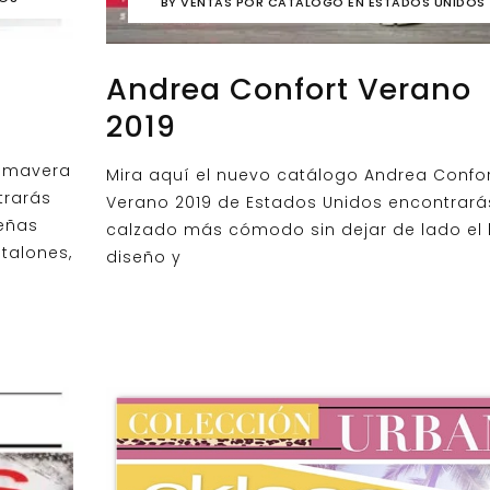
BY
VENTAS POR CATALOGO EN ESTADOS UNIDOS
Andrea Confort Verano
2019
rimavera
Mira aquí el nuevo catálogo Andrea Confor
trarás
Verano 2019 de Estados Unidos encontrarás
ueñas
calzado más cómodo sin dejar de lado el
talones,
diseño y