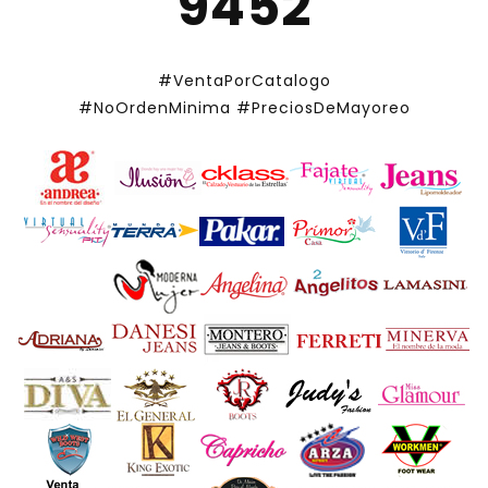
9452
#VentaPorCatalogo
#NoOrdenMinima
#PreciosDeMayoreo