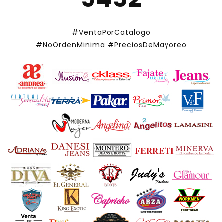
#VentaPorCatalogo
#NoOrdenMinima
#PreciosDeMayoreo