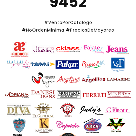
9452
#VentaPorCatalogo
#NoOrdenMinima
#PreciosDeMayoreo