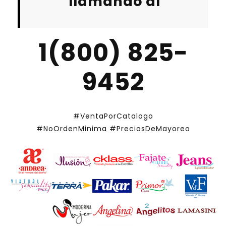
llamando al
1(800) 825-
9452
#VentaPorCatalogo
#NoOrdenMinima
#PreciosDeMayoreo