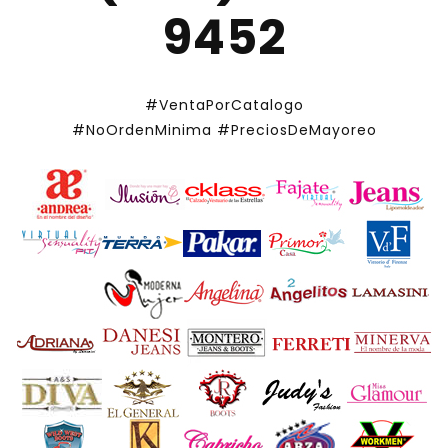
9452
#VentaPorCatalogo
#NoOrdenMinima
#PreciosDeMayoreo