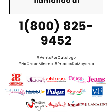
llamando al
1(800) 825-
9452
#VentaPorCatalogo
#NoOrdenMinima
#PreciosDeMayoreo