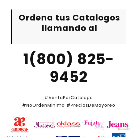
Ordena tus Catalogos
llamando al
1(800) 825-
9452
#VentaPorCatalogo
#NoOrdenMinima
#PreciosDeMayoreo