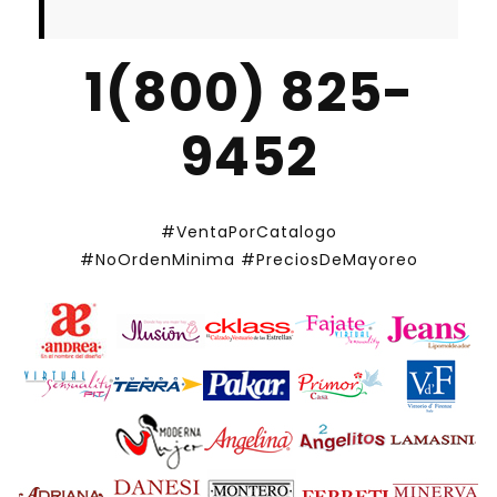
1(800) 825-
9452
#VentaPorCatalogo
#NoOrdenMinima
#PreciosDeMayoreo