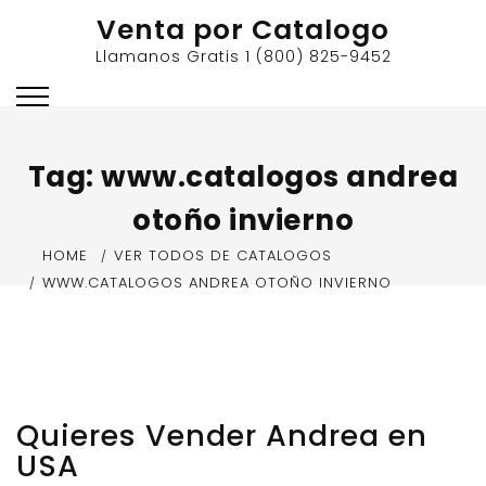
Skip
Venta por Catalogo
to
Llamanos Gratis 1 (800) 825-9452
content
Tag:
www.catalogos andrea
otoño invierno
HOME
VER TODOS DE CATALOGOS
WWW.CATALOGOS ANDREA OTOÑO INVIERNO
APRIL 13, 2017
BY
VENTAS POR CATALOGO EN ESTADOS UNIDOS
Quieres Vender Andrea en
USA