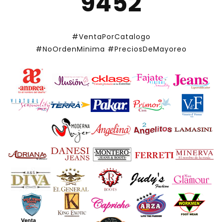
9452
#VentaPorCatalogo
#NoOrdenMinima
#PreciosDeMayoreo