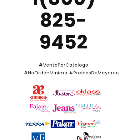
825-
9452
#VentaPorCatalogo
#NoOrdenMinima
#PreciosDeMayoreo