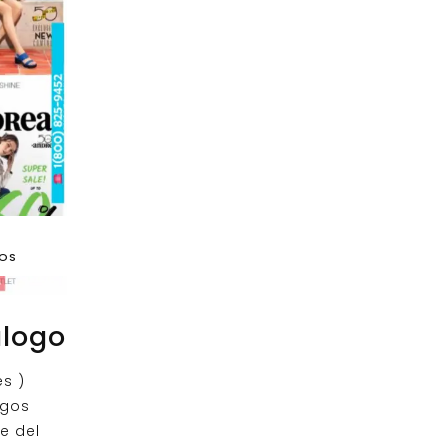
DOS
alogo
s )
ogos
e del