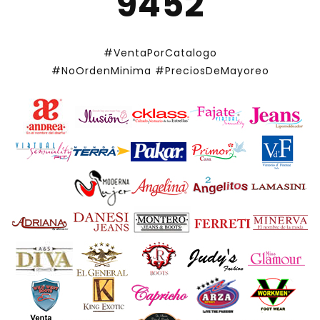
9452
#VentaPorCatalogo
#NoOrdenMinima
#PreciosDeMayoreo