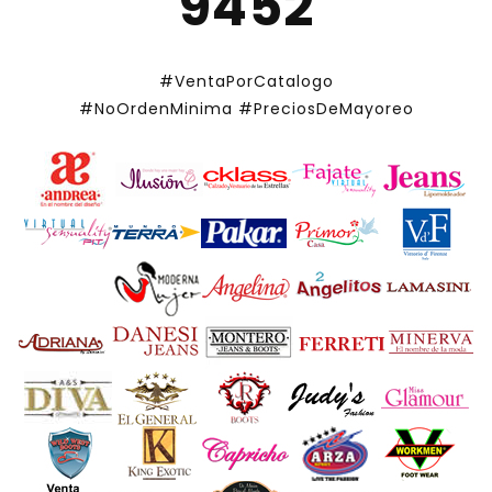
9452
#VentaPorCatalogo
#NoOrdenMinima
#PreciosDeMayoreo