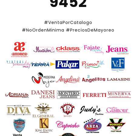
9452
#VentaPorCatalogo
#NoOrdenMinima
#PreciosDeMayoreo