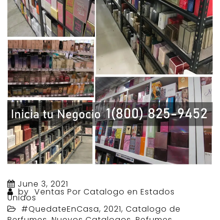
June 3, 2021
by
Ventas Por Catalogo en Estados
Unidos
#QuedateEnCasa
,
2021
,
Catalogo de
Perfumes
,
Nuevos Catalogos
,
Pefumes