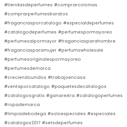
#tiendasdeperfumes #comprarcolonias
#comprarperfumesbaratos
#fraganciasporcatalogo #especialdeperfumes
#catalogodeperfumes #perfumespormayoreo
#perfumesalpormayor #fraganciasparahombre
#fraganciasparamujer #perfumswholesale
#perfumesoriginalespormayoreo
#perfumesdemarca
#creciendounidos #trabajoencasa
#ventaporcatalogo #paquetesdecatalogos
#catalogosgratis #ganarextra #catalogoperfumes
#ropademarca
#limpiadebodega #soloespeciales #especiales
#catalogos2017 #setsdeperfumes