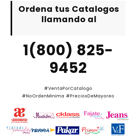
Ordena tus Catalogos
llamando al
1(800) 825-
9452
#VentaPorCatalogo
#NoOrdenMinima
#PreciosDeMayoreo